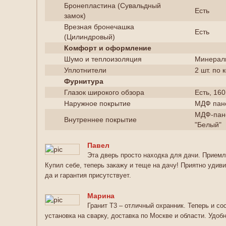
Бронепластина (Сувальдный
Есть
замок)
Врезная бронечашка
Есть
(Цилиндровый)
Комфорт и оформление
Шумо и теплоизоляция
Минеральн
Уплотнители
2 шт. по 
Фурнитура
Глазок широкого обзора
Есть, 160
Наружное покрытие
МДФ пане
МДФ-пане
Внутреннее покрытие
"Белый"
Павел
Эта дверь просто находка для дачи. Приемл
Купил себе, теперь закажу и теще на дачу! Приятно удиви
да и гарантия присутствует.
Марина
Гранит Т3 – отличный охранник. Теперь и со
установка на сварку, доставка по Москве и области. Удобн