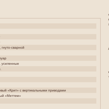
0
0
 гнуто-сварной
муар
 усиленные
.
вый «Крит» с вертикальными приводами
ный «Меттем»