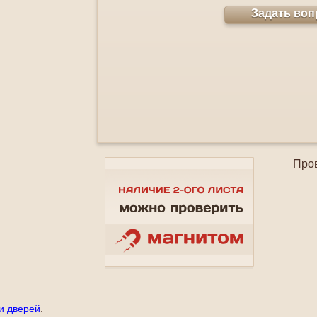
Задать воп
Про
и дверей
.