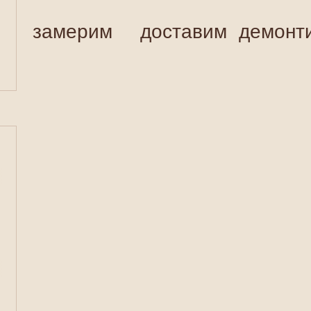
замерим
доставим
демонт