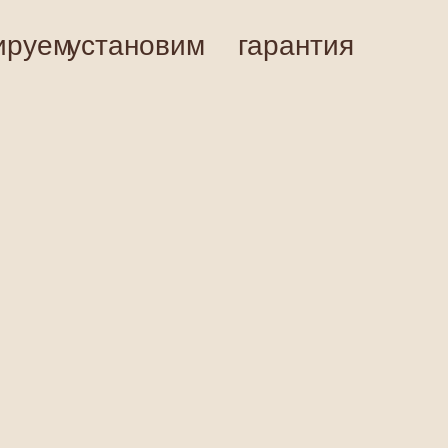
ируем
установим
гарантия